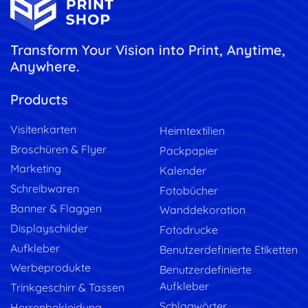
Transform Your Vision into Print, Anytime,
Anywhere.
Products
Visitenkarten
Heimtextilien
Broschüren & Flyer
Packpapier
Marketing
Kalender
Schreibwaren
Fotobücher
Banner & Flaggen
Wanddekoration
Displayschilder
Fotodrucke
Aufkleber
Benutzerdefinierte Etiketten
Werbeprodukte
Benutzerdefinierte
Aufkleber
Trinkgeschirr & Tassen
Schlagwörter
Herrenbekleidung