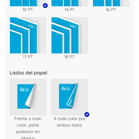
10 PT
14 PT
16 PT
17 PT
18 PT
Lados del papel
Frente a todo
A todo color por
color, parte
ambos lados
posterior en
blanco