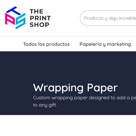
Todos los productos
Papelería y marketing
Tarjetas de presentación con tratamiento UV localizado
Wrapping Paper
Custom wrapping paper designed to add a per
to any gift.