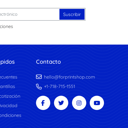
Suscribir
ciones
ápidos
Contacto
ecuentes
hello@forprintshop.com
antillas
+1-718-715-1551
 cotización
rivacidad
ondiciones