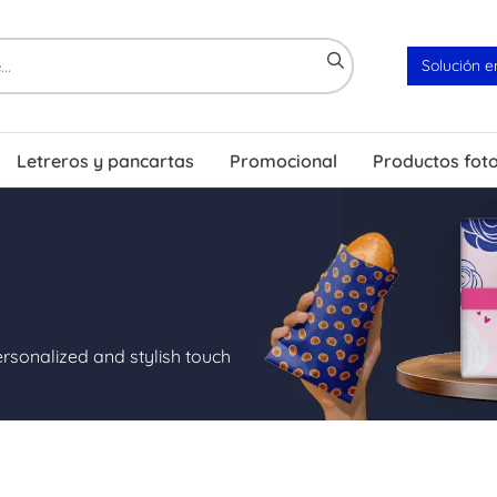
Solución e
Letreros y pancartas
Promocional
Productos fot
sonalized and stylish touch