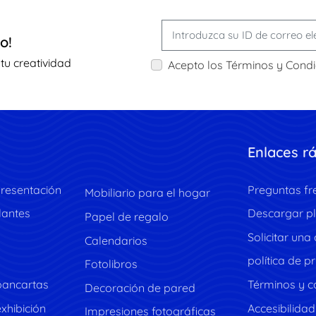
o!
 tu creatividad
Acepto los Términos y Condi
Enlaces r
presentación
Preguntas fr
Mobiliario para el hogar
lantes
Descargar pl
Papel de regalo
Solicitar una
Calendarios
política de p
Fotolibros
pancartas
Términos y c
Decoración de pared
xhibición
Accesibilidad
Impresiones fotográficas