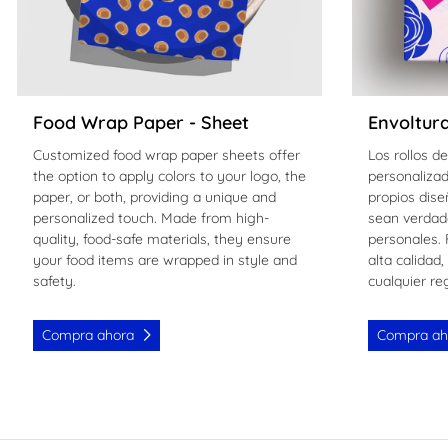
Food Wrap Paper - Sheet
Envoltura
Customized food wrap paper sheets offer
Los rollos d
the option to apply colors to your logo, the
personalizad
paper, or both, providing a unique and
propios dise
personalized touch. Made from high-
sean verdad
quality, food-safe materials, they ensure
personales. 
your food items are wrapped in style and
alta calidad
safety.
cualquier reg
Compra ahora
Compra a