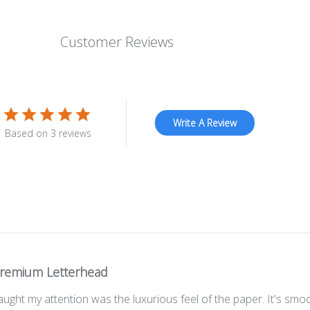
Customer Reviews
Write A Review
Based on 3 reviews
remium Letterhead
caught my attention was the luxurious feel of the paper. It's smoo