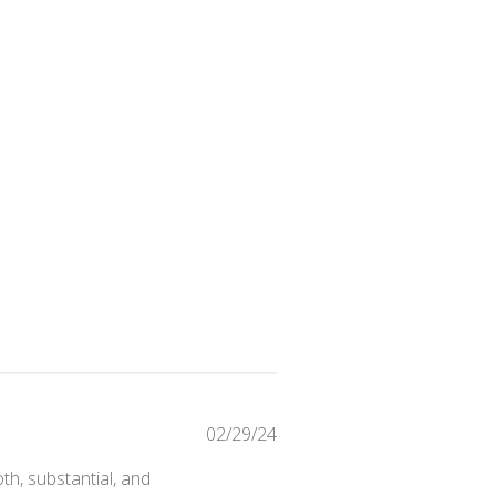
Published
02/29/24
date
th, substantial, and