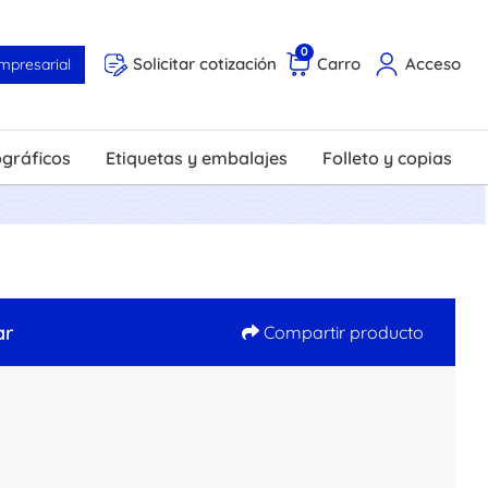
0
Solicitar cotización
Carro
Acceso
mpresarial
ográficos
Etiquetas y embalajes
Folleto y copias
ar
Compartir producto