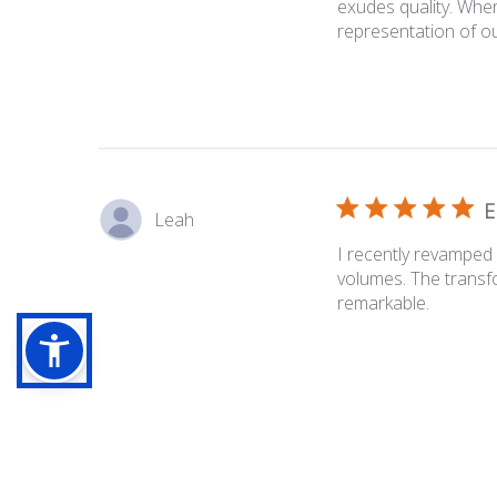
exudes quality. When
representation of o
E
Leah
I recently revamped 
volumes. The transf
remarkable.
E
Siddhi