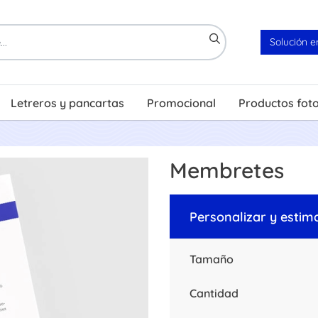
Solución e
Letreros y pancartas
Promocional
Productos fot
Membretes
Personalizar y estim
Tamaño
Cantidad