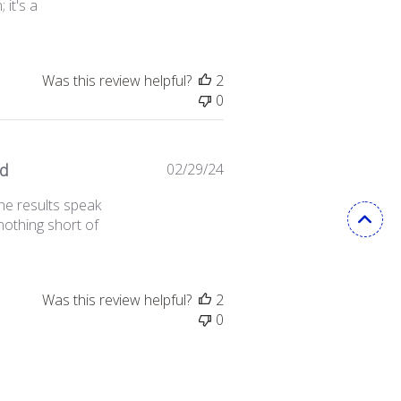
 it's a
Was this review helpful?
2
0
Published
ad
02/29/24
date
he results speak
othing short of
Was this review helpful?
2
0
Published
02/29/24