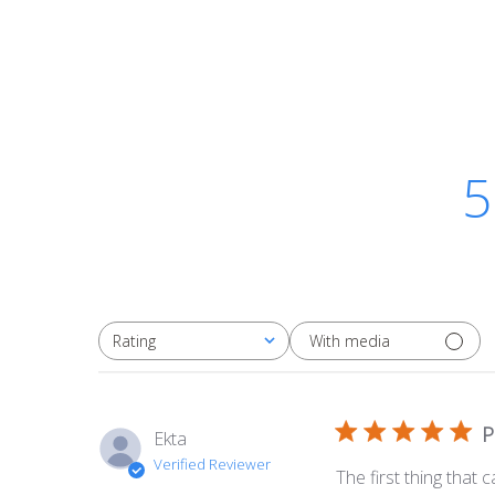
5
With media
Rating
All ratings
P
Ekta
Verified Reviewer
The first thing that 