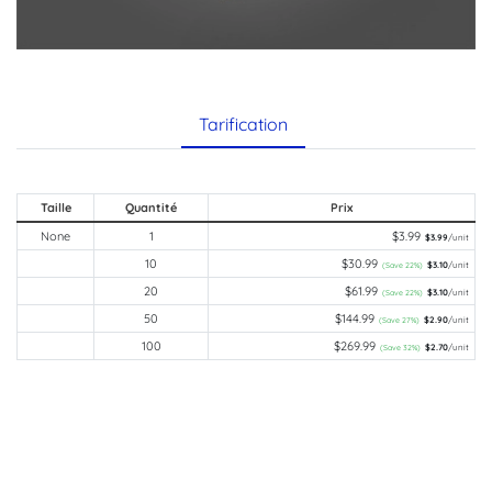
Tarification
Taille
Quantité
Prix
None
1
$3.99
$3.99
/unit
10
$30.99
$3.10
/unit
(Save 22%)
20
$61.99
$3.10
/unit
(Save 22%)
50
$144.99
$2.90
/unit
(Save 27%)
100
$269.99
$2.70
/unit
(Save 32%)