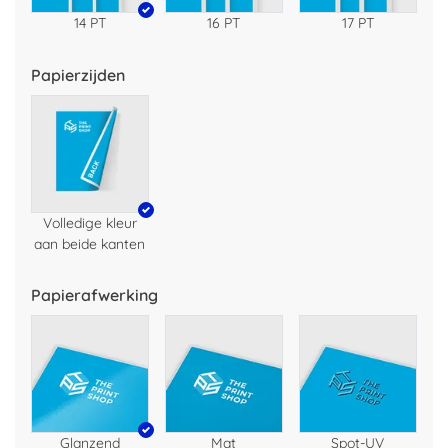
14 PT
16 PT
17 PT
Papierzijden
Volledige kleur
aan beide kanten
Papierafwerking
Glanzend
Mat
Spot-UV