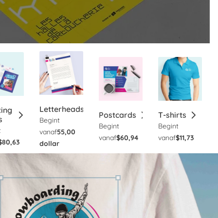
Letterheads
ting
Postcards
T-shirts
s
Begint
Begint
Begint
t
vanaf
55,00
vanaf
$60,94
vanaf
$11,73
$80,63
dollar