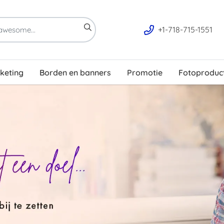
+1-718-715-1551
rketing
Borden en banners
Promotie
Fotoproduc