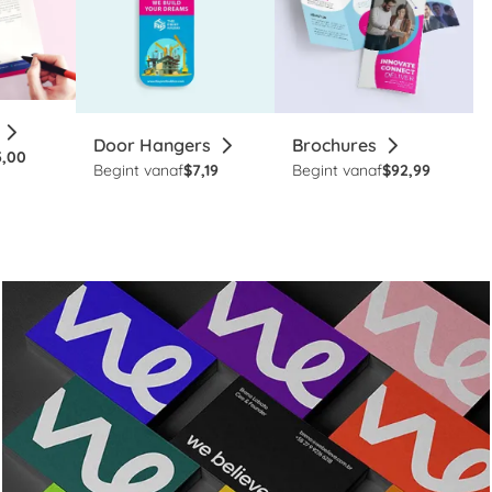
Door Hangers
Brochures
5,00
Begint vanaf
$7,19
Begint vanaf
$92,99