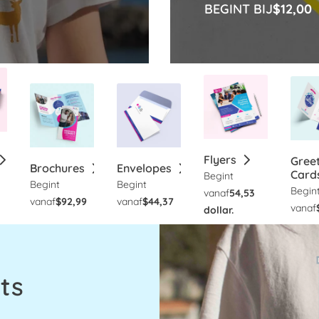
BEGINT BIJ
$12,00
Flyers
Gree
Brochures
Envelopes
Card
Begint
Begint
Begint
Begin
vanaf
54,53
vanaf
$92,99
vanaf
$44,37
vanaf
dollar.
hts