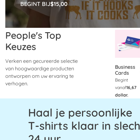
BEGINT BIJ
$15,00
People's Top
Keuzes
Verken een gecureerde selectie
Business
van hoogwaardige producten
Cards
ontworpen om uw ervaring te
Begint
verhogen.
vanaf
16,67
dollar.
Haal je persoonlijke
T-shirts klaar in slec
24 uur