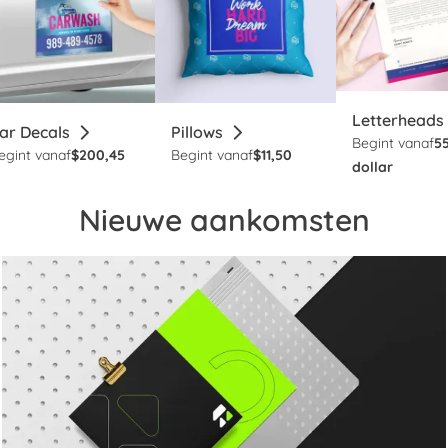
Letterheads
ar Decals
Pillows
Begint vanaf
5
egint vanaf
$200,45
Begint vanaf
$11,50
dollar
Nieuwe aankomsten