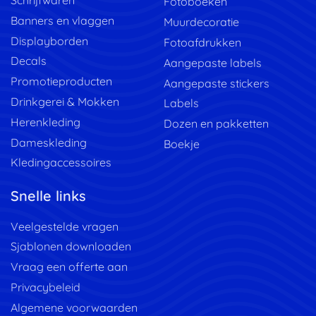
Schrijfwaren
Fotoboeken
Banners en vlaggen
Muurdecoratie
Displayborden
Fotoafdrukken
Decals
Aangepaste labels
Promotieproducten
Aangepaste stickers
Drinkgerei & Mokken
Labels
Herenkleding
Dozen en pakketten
Dameskleding
Boekje
Kledingaccessoires
Snelle links
Veelgestelde vragen
Sjablonen downloaden
Vraag een offerte aan
Privacybeleid
Algemene voorwaarden