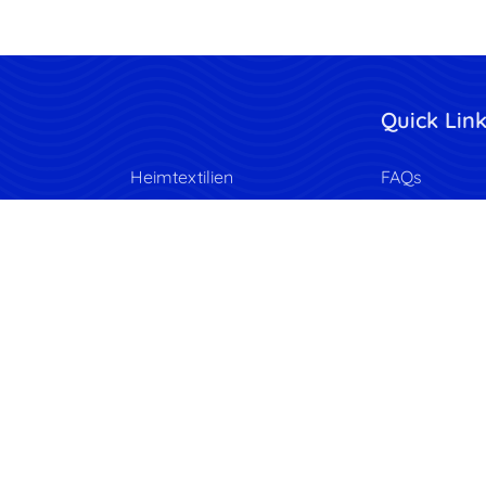
Quick Lin
Heimtextilien
FAQs
 Flyer
Packpapier
Vorlagen her
Kalender
Angebot anf
n
Fotobücher
Datenschutzri
aggen
Wanddekoration
Allgemeine
Geschäftsbe
der
Fotodrucke
Zugänglichke
Benutzerdefinierte
Etiketten
kte
Benutzerdefinierte
r & Tassen
Aufkleber