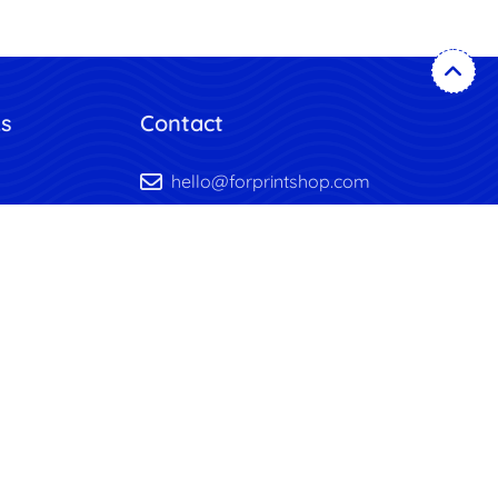
ks
Contact
hello@forprintshop.com
unterladen
+1-718-715-1551
ordern
chtlinie
dingungen
it