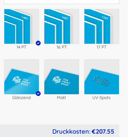
14 PT
16 PT
17 PT
Glänzend
Matt
UV-Spots
Druckkosten:
€207.55