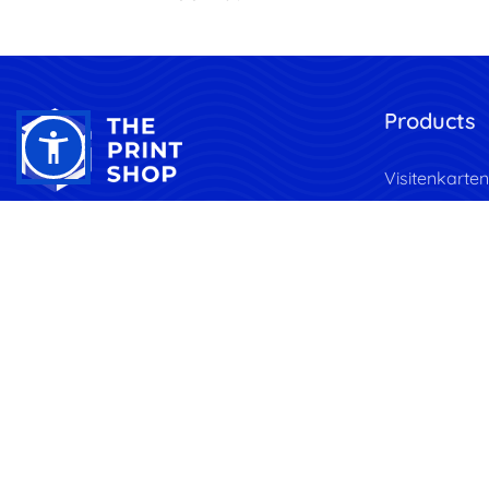
Products
Visitenkarten
Broschüren &
Transform Your Vision into
Print, Anytime, Anywhere.
Marketing
Schreibware
Banner & Fl
Displayschil
Aufkleber
Werbeprodu
Trinkgeschir