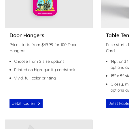
Door Hangers
Table Te
Price starts from $49.99 for 100 Door
Price starts
Hangers
Cards
Choose from 2 size options
14pt and 
options av
Printed on high-quality cardstock
15" x 5" s
Vivid, full-color printing
Glossy, m
options av
Jetzt kaufen
Jetzt kauf
Jetzt kaufen Greeting Cards