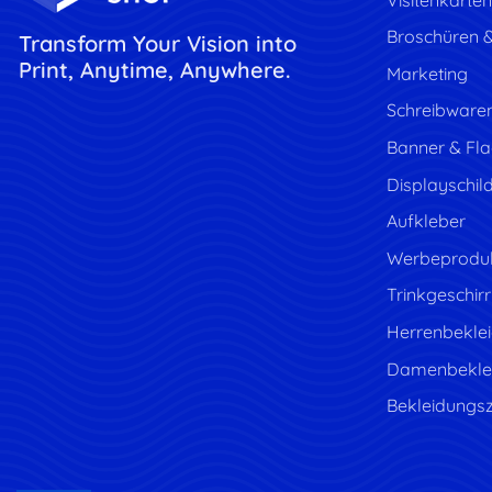
Broschüren &
Transform Your Vision into
Print, Anytime, Anywhere.
Marketing
Schreibware
Banner & Fl
Displayschil
Aufkleber
Werbeprodu
Trinkgeschir
Herrenbekle
Damenbekle
Bekleidungs