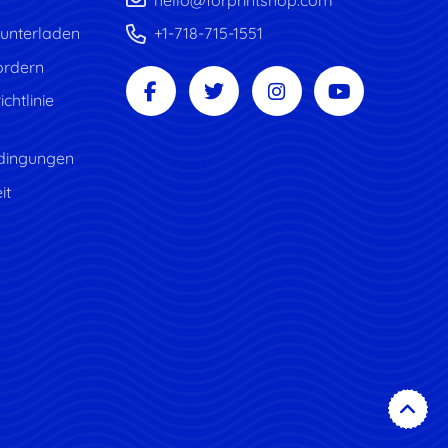
unterladen
+1-718-715-1551
ordern
chtlinie
dingungen
it