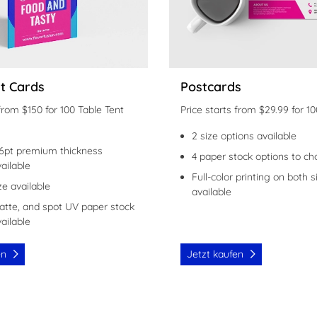
nt Cards
Postcards
 from $150 for 100 Table Tent
Price starts from $29.99 for 1
2 size options available
16pt premium thickness
4 paper stock options to c
ailable
Full-color printing on both s
ize available
available
atte, and spot UV paper stock
ailable
en
Jetzt kaufen