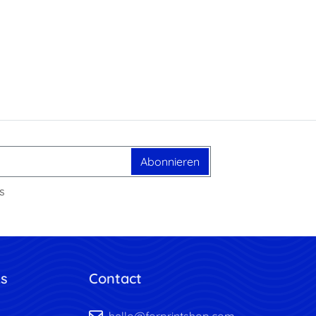
Abonnieren
s
ks
Contact
hello@forprintshop.com