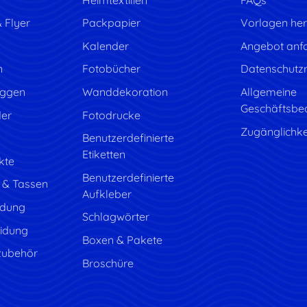
 Flyer
Packpapier
Vorlagen her
Kalender
Angebot anf
n
Fotobücher
Datenschutzri
aggen
Wanddekoration
Allgemeine
Geschäftsbe
der
Fotodrucke
Zugänglichke
Benutzerdefinierte
Etiketten
kte
Benutzerdefinierte
r & Tassen
Aufkleber
idung
Schlagwörter
idung
Boxen & Pakete
zubehör
Broschüre