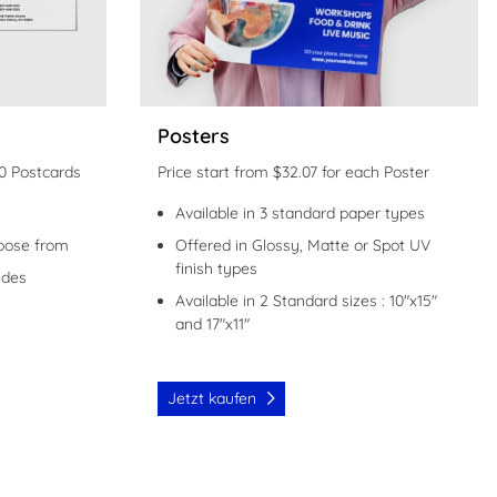
Posters
00 Postcards
Price start from $32.07 for each Poster
Available in 3 standard paper types
hoose from
Offered in Glossy, Matte or Spot UV
finish types
ides
Available in 2 Standard sizes : 10"x15"
and 17"x11"
Jetzt kaufen