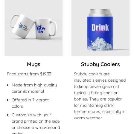
Jetzt kaufen Mugs
Jetzt kaufen Stubby Coolers
Mugs
Stubby Coolers
Price starts from $19.33
Stubby coolers are
insulated sleeves designed
Made from high-quality
to keep beverages cold,
ceramic material
typically fitting cans or
bottles. They are popular
Offered in 7 vibrant
for maintaining drink
colors
temperatures, especially in
Customize with your
warm weather.
brand printed on the side
or choose a wrap-around
option